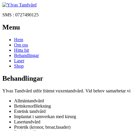
SMS : 0727490125
Menu
Hem
Om oss
Hitta hit
Behandlingar
Laser
Shop
Behandlingar
Ylvas Tandvård utför främst vuxentandvård. Vid behov samarbetar vi 
Allmäntandvård
BettskenorBlekning
Estetisk tandvård
Implantat i samverkan med kirurg
Lasertandvård
Protetik (kronor, broar,fasader)